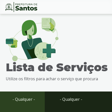
Ir
Conteúdo
para
o
conteúdo
1
Ir
para
o
menu
Lista de Serviços
2
Ir
para
Utilize os filtros para achar o serviço que procura
busca
3
Ir
para
- Qualquer -
- Qualquer -
o
rodapé