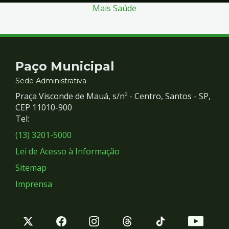
Mais Saúde
Contato
Paço Municipal
e
Sede Administrativa
Praça Visconde de Mauá, s/nº - Centro, Santos - SP,
Redes
CEP 11010-900
Tel:
Sociais
(13) 3201-5000
Lei de Acesso à Informação
Sitemap
Imprensa