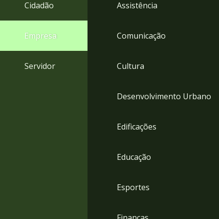
4
Cidadão
Assistência
Acessibilidade
5
Empresa
Comunicação
Servidor
Cultura
Desenvolvimento Urbano
Edificações
Educação
Esportes
Finanças