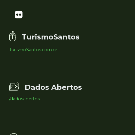
TurismoSantos
TurismoSantos.com.br
Dados Abertos
/dadosabertos