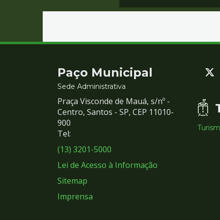
Contato
Paço Municipal
e
Sede Administrativa
Praça Visconde de Mauá, s/nº -
Redes
Centro, Santos - SP, CEP 11010-
900
Turis
Sociais
Tel:
(13) 3201-5000
Lei de Acesso à Informação
Sitemap
Imprensa