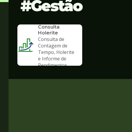
Gestão
SERVICO
Consulta
Holerite
Consulta de
Contagem de
Tempo, Holerite
e Informe de
Rendimentos