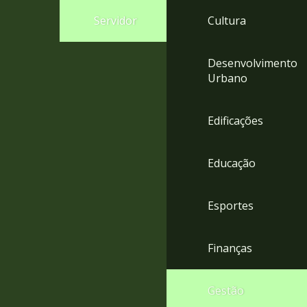
4
Servidor
Cultura
Acessibilidade
5
Desenvolvimento
Urbano
Edificações
Educação
Esportes
Finanças
Gestão