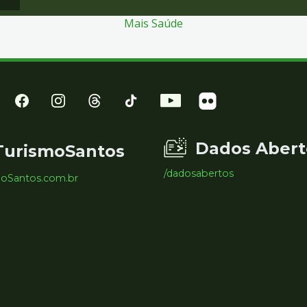
Mais Saúde
Dados Abert
TurismoSantos
/dadosabertos
moSantos.com.br