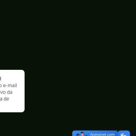
l
o e-mail
ivo da
a de