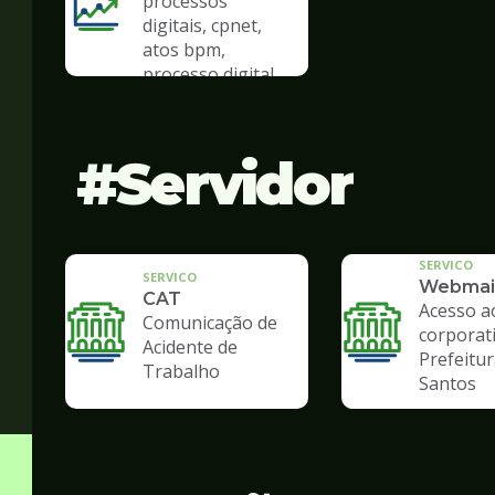
processos
digitais, cpnet,
atos bpm,
processo digital
Servidor
SERVICO
SERVICO
Webmai
CAT
Acesso a
Comunicação de
corporat
Acidente de
Prefeitur
Trabalho
Santos