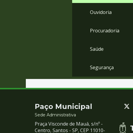
Ouvidoria
Procuradoria
Saúde
Segurança
Contato
Paço Municipal
e
Sede Administrativa
Praça Visconde de Mauá, s/nº -
Redes
Centro, Santos - SP, CEP 11010-