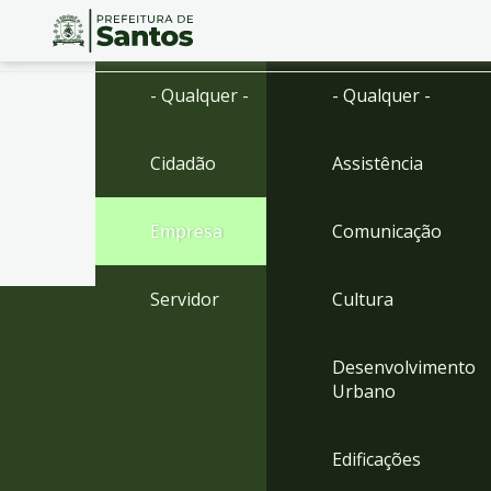
Ir
Conteúdo
- Qualquer -
- Qualquer -
para
o
conteúdo
Cidadão
Assistência
1
Ir
para
Empresa
Comunicação
o
menu
2
Servidor
Cultura
Ir
para
busca
Desenvolvimento
3
Urbano
Ir
para
o
Edificações
rodapé