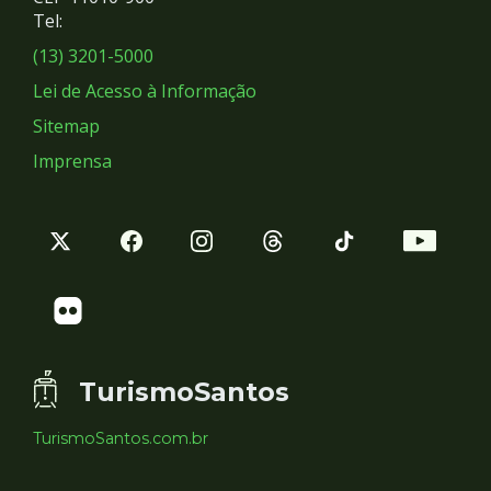
Redes
Tel:
Sociais
(13) 3201-5000
Lei de Acesso à Informação
Sitemap
Imprensa
TurismoSantos
TurismoSantos.com.br