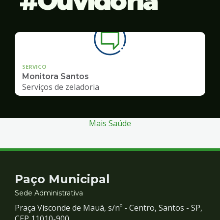
Ouvidoria
SERVICO
Monitora Santos
Serviços de zeladoria
Mais Saúde
Contato
Paço Municipal
e
Sede Administrativa
Praça Visconde de Mauá, s/nº - Centro, Santos - SP,
CEP 11010-900