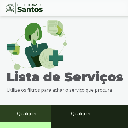
Ir
Conteúdo
para
o
conteúdo
1
Ir
para
o
menu
Lista de Serviços
2
Ir
para
Utilize os filtros para achar o serviço que procura
busca
3
Ir
para
- Qualquer -
- Qualquer -
o
rodapé