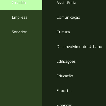
4
Cidadão
Assistência
Acessibilidade
5
Empresa
Comunicação
Servidor
Cultura
Desenvolvimento Urbano
Edificações
Educação
Esportes
Finanças