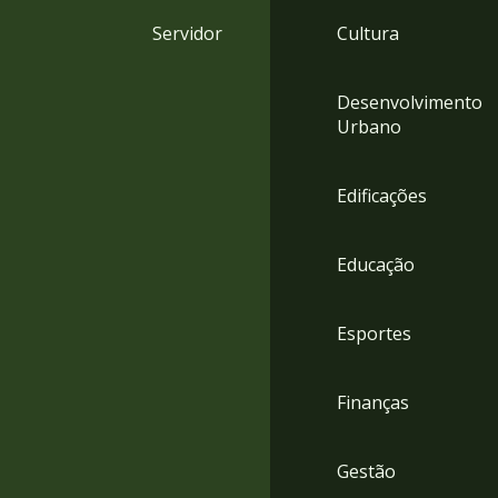
4
Servidor
Cultura
Acessibilidade
5
Desenvolvimento
Urbano
Edificações
Educação
Esportes
Finanças
Gestão