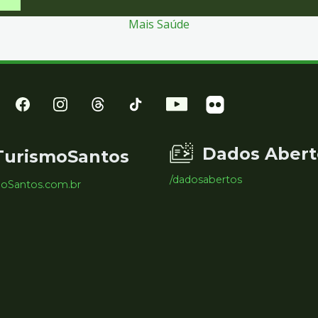
Mais Saúde
Dados Abert
TurismoSantos
/dadosabertos
moSantos.com.br