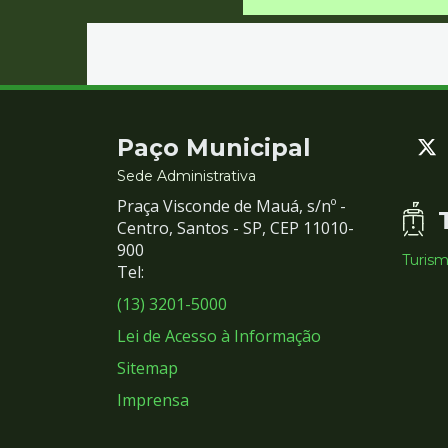
Contato
Paço Municipal
e
Sede Administrativa
Praça Visconde de Mauá, s/nº -
Redes
Centro, Santos - SP, CEP 11010-
900
Turis
Sociais
Tel:
(13) 3201-5000
Lei de Acesso à Informação
Sitemap
Imprensa