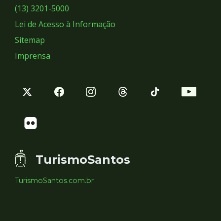
Sociais
(13) 3201-5000
Lei de Acesso à Informação
Sitemap
Imprensa
TurismoSantos
TurismoSantos.com.br