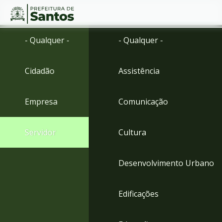
Ir
Conteúdo
- Qualquer -
- Qualquer -
para
o
conteúdo
Cidadão
Assistência
1
Ir
para
Empresa
Comunicação
o
menu
2
Servidor
Cultura
Ir
para
busca
Desenvolvimento Urbano
3
Ir
para
Edificações
o
rodapé