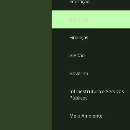
Educação
4
Acessibilidade
5
Esportes
Finanças
Gestão
Governo
Infraestrutura e Serviços
Públicos
Meio Ambiente