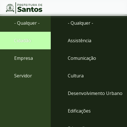
Ir
Conteúdo
- Qualquer -
- Qualquer -
para
o
conteúdo
Cidadão
Assistência
1
Ir
para
Empresa
Comunicação
o
menu
2
Servidor
Cultura
Ir
para
busca
Desenvolvimento Urbano
3
Ir
para
Edificações
o
rodapé