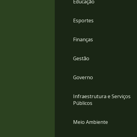
Educação
4
Acessibilidade
5
Esportes
Finanças
Gestão
Governo
Infraestrutura e Serviços
Públicos
Meio Ambiente