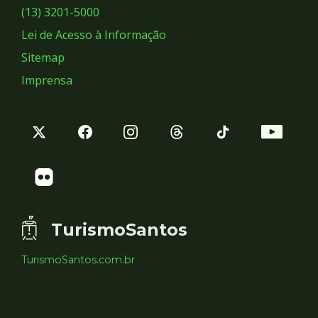
Sociais
(13) 3201-5000
Lei de Acesso à Informação
Sitemap
Imprensa
TurismoSantos
TurismoSantos.com.br