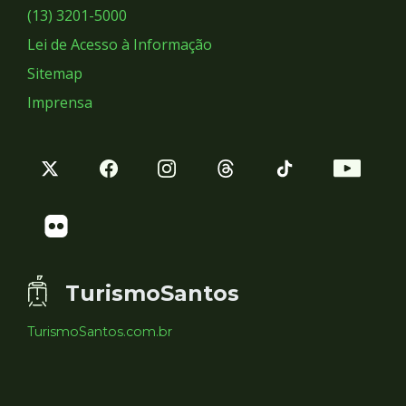
Sociais
(13) 3201-5000
Lei de Acesso à Informação
Sitemap
Imprensa
TurismoSantos
TurismoSantos.com.br