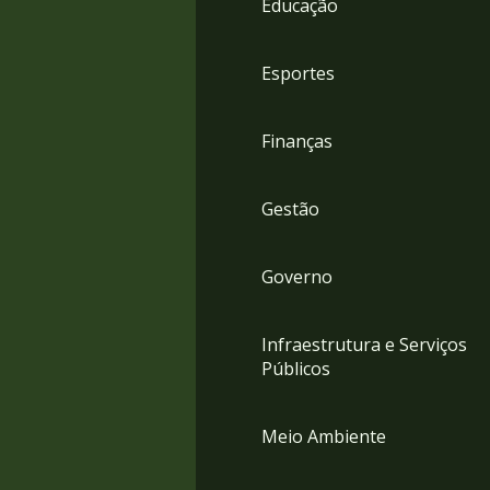
Educação
4
Acessibilidade
5
Esportes
Finanças
Gestão
Governo
Infraestrutura e Serviços
Públicos
Meio Ambiente