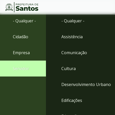
Ir
Conteúdo
- Qualquer -
- Qualquer -
para
o
conteúdo
Cidadão
Assistência
1
Ir
para
Empresa
Comunicação
o
menu
2
Servidor
Cultura
Ir
para
busca
Desenvolvimento Urbano
3
Ir
para
Edificações
o
rodapé