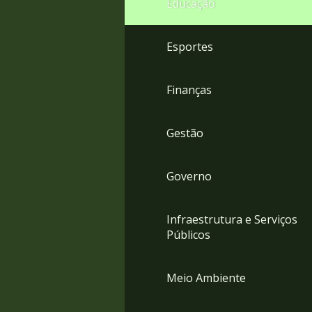
Educação
4
Acessibilidade
5
Esportes
Finanças
Gestão
Governo
Infraestrutura e Serviços
Públicos
Meio Ambiente