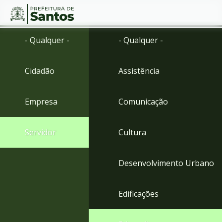
Ir
Conteúdo
- Qualquer -
- Qualquer -
para
o
conteúdo
Cidadão
Assistência
1
Ir
para
Empresa
Comunicação
o
menu
2
Servidor
Cultura
Ir
para
busca
Desenvolvimento Urbano
3
Ir
para
Edificações
o
rodapé