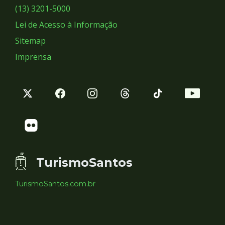
Sociais
(13) 3201-5000
Lei de Acesso à Informação
Sitemap
Imprensa
TurismoSantos
TurismoSantos.com.br