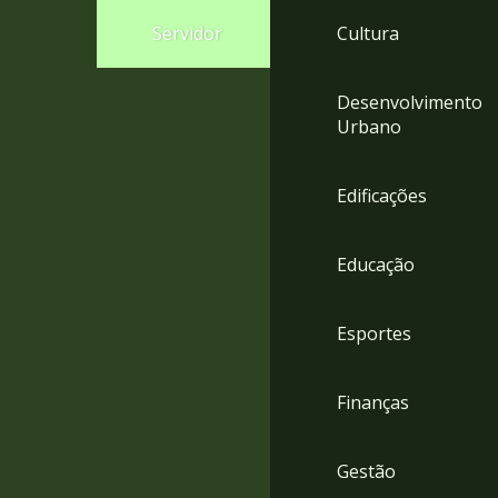
4
Servidor
Cultura
Acessibilidade
5
Desenvolvimento
Urbano
Edificações
Educação
Esportes
Finanças
Gestão