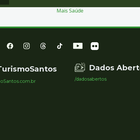
Mais Saúde
Dados Abert
TurismoSantos
/dadosabertos
moSantos.com.br