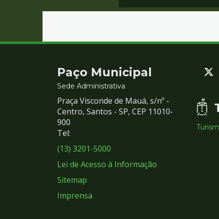
Contato
Paço Municipal
e
Sede Administrativa
Praça Visconde de Mauá, s/nº -
Redes
Centro, Santos - SP, CEP 11010-
900
Turis
Sociais
Tel:
(13) 3201-5000
Lei de Acesso à Informação
Sitemap
Imprensa