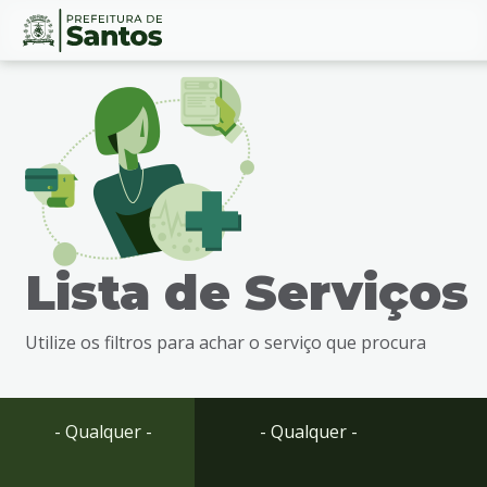
Ir
Conteúdo
para
o
conteúdo
1
Ir
para
o
menu
Lista de Serviços
2
Ir
para
Utilize os filtros para achar o serviço que procura
busca
3
Ir
para
- Qualquer -
- Qualquer -
o
rodapé