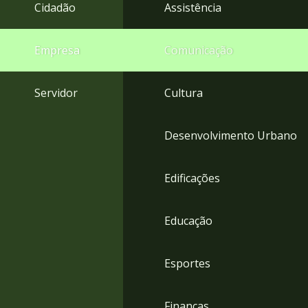
4
Cidadão
Assistência
Acessibilidade
5
Empresa
Comunicação
Servidor
Cultura
Desenvolvimento Urbano
Edificações
Educação
Esportes
Finanças