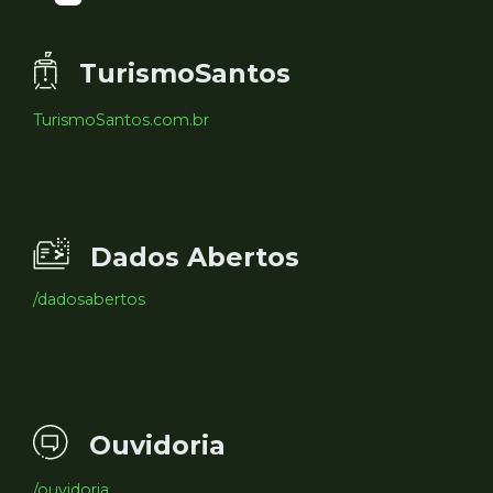
TurismoSantos
TurismoSantos.com.br
Dados Abertos
/dadosabertos
Ouvidoria
/ouvidoria