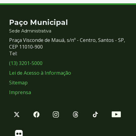
Contato
Paço Municipal
e
Sede Administrativa
Praça Visconde de Mauá, s/nº - Centro, Santos - SP,
Redes
CEP 11010-900
Tel:
Sociais
(13) 3201-5000
Lei de Acesso à Informação
Sitemap
Imprensa