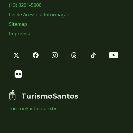
Sociais
(13) 3201-5000
Lei de Acesso à Informação
Sitemap
Imprensa
TurismoSantos
TurismoSantos.com.br