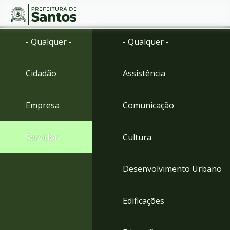
Ir
Conteúdo
- Qualquer -
- Qualquer -
para
o
conteúdo
Cidadão
Assistência
1
Ir
para
Empresa
Comunicação
o
menu
2
Servidor
Cultura
Ir
para
busca
Desenvolvimento Urbano
3
Ir
para
Edificações
o
rodapé