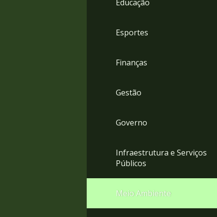
Educação
4
Acessibilidade
5
Esportes
Finanças
Gestão
Governo
Infraestrutura e Serviços
Públicos
Meio Ambiente