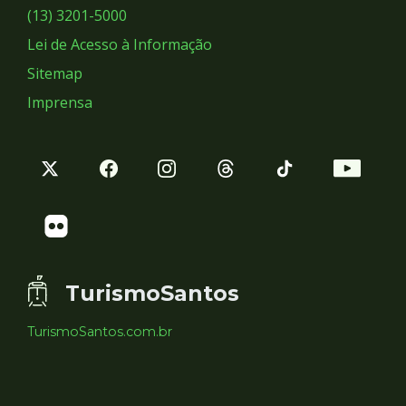
Sociais
(13) 3201-5000
Lei de Acesso à Informação
Sitemap
Imprensa
TurismoSantos
TurismoSantos.com.br