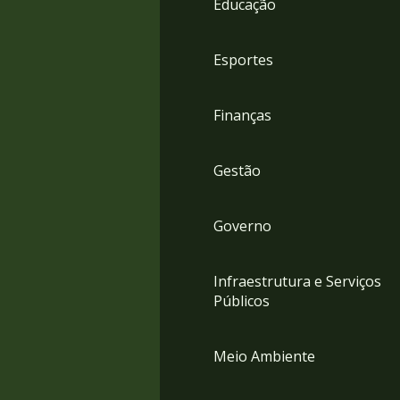
Educação
4
Acessibilidade
5
Esportes
Finanças
Gestão
Governo
Infraestrutura e Serviços
Públicos
Meio Ambiente