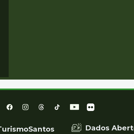
Dados Abert
TurismoSantos