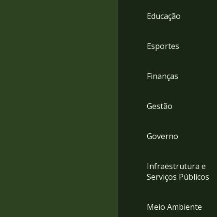
4
Educação
Acessibilidade
5
Esportes
Finanças
Gestão
Governo
Infraestrutura e
Serviços Públicos
Meio Ambiente