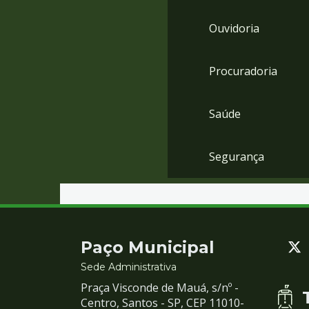
Ouvidoria
Procuradoria
Saúde
Segurança
Contato
Paço Municipal
e
Sede Administrativa
Praça Visconde de Mauá, s/nº -
Redes
Centro, Santos - SP, CEP 11010-