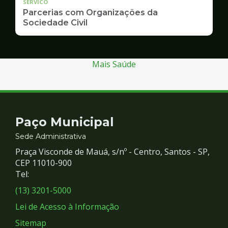
SERVICO
Parcerias com Organizações da
Sociedade Civil
Mais Saúde
Contato
Paço Municipal
e
Sede Administrativa
Praça Visconde de Mauá, s/nº - Centro, Santos - SP,
Redes
CEP 11010-900
Tel:
Sociais
(13) 3201-5000
Lei de Acesso à Informação
Sitemap