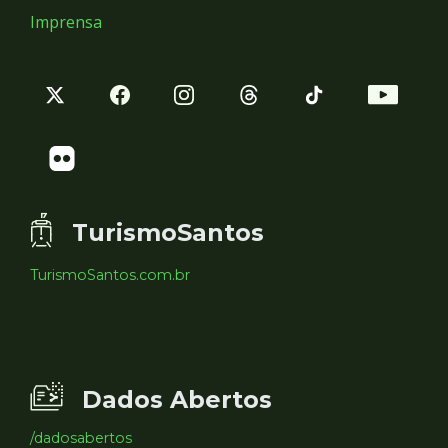
Imprensa
TurismoSantos
TurismoSantos.com.br
Dados Abertos
/dadosabertos