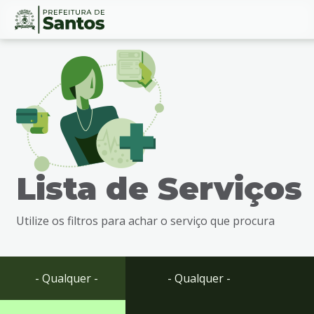
Ir
Conteúdo
para
o
conteúdo
1
Ir
para
o
menu
Lista de Serviços
2
Ir
para
Utilize os filtros para achar o serviço que procura
busca
3
Ir
para
- Qualquer -
- Qualquer -
o
rodapé