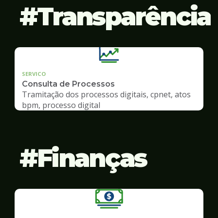
Transparência
SERVICO
Consulta de Processos
Tramitação dos processos digitais, cpnet, atos
bpm, processo digital
Finanças