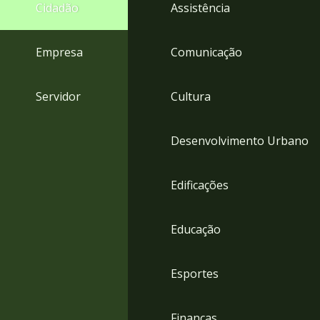
4
Cidadão
Assistência
Acessibilidade
5
Empresa
Comunicação
Servidor
Cultura
Desenvolvimento Urbano
Edificações
Educação
Esportes
Finanças