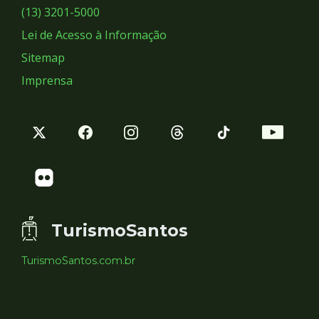
Sociais
(13) 3201-5000
Lei de Acesso à Informação
Sitemap
Imprensa
TurismoSantos
TurismoSantos.com.br