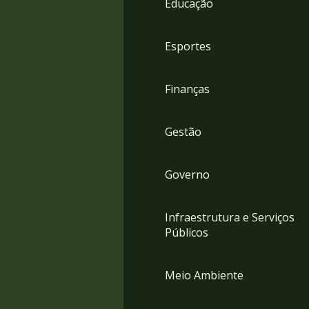
Educação
4
Acessibilidade
5
Esportes
Finanças
Gestão
Governo
Infraestrutura e Serviços
Públicos
Meio Ambiente