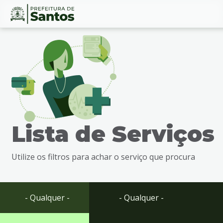
Ir
Conteúdo
para
o
conteúdo
1
Ir
para
o
menu
Lista de Serviços
2
Ir
para
Utilize os filtros para achar o serviço que procura
busca
3
Ir
para
- Qualquer -
- Qualquer -
o
rodapé