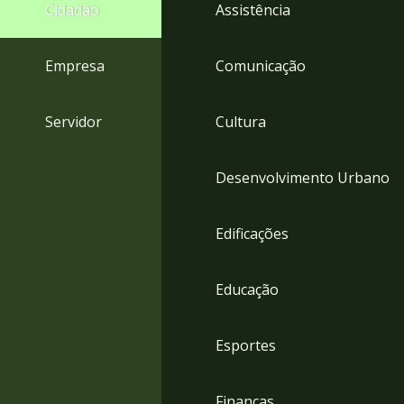
4
Cidadão
Assistência
Acessibilidade
5
Empresa
Comunicação
Servidor
Cultura
Desenvolvimento Urbano
Edificações
Educação
Esportes
Finanças