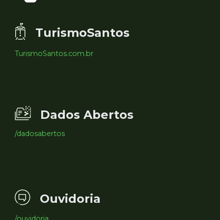
TurismoSantos
TurismoSantos.com.br
Dados Abertos
/dadosabertos
Ouvidoria
/ouvidoria