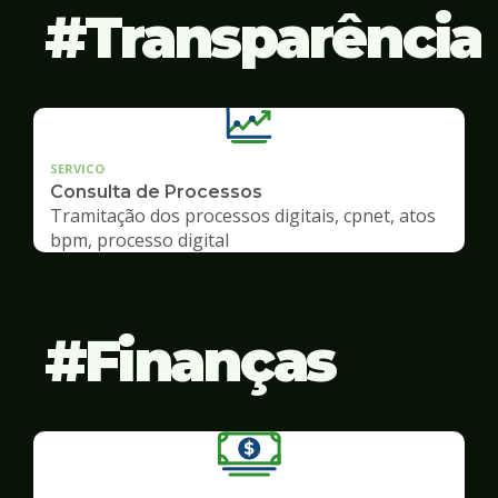
Transparência
SERVICO
Consulta de Processos
Tramitação dos processos digitais, cpnet, atos
bpm, processo digital
Finanças