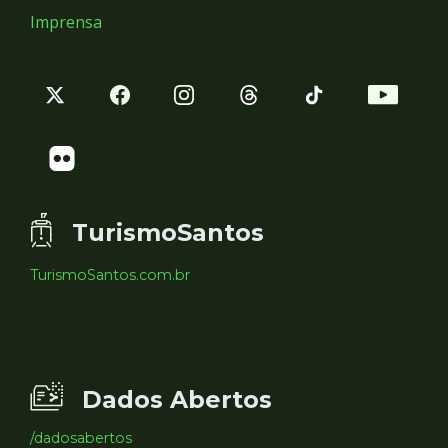
Imprensa
TurismoSantos
TurismoSantos.com.br
Dados Abertos
/dadosabertos