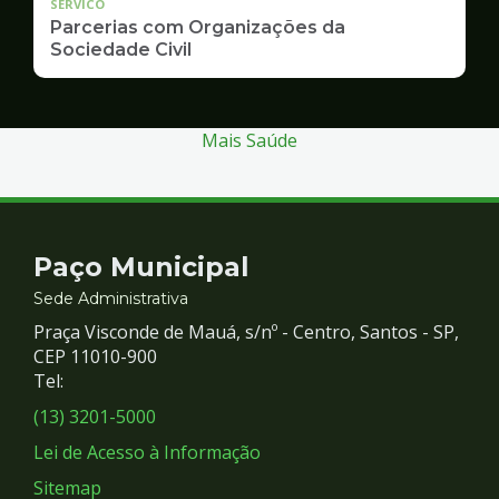
SERVICO
Parcerias com Organizações da
Sociedade Civil
Mais Saúde
Contato
Paço Municipal
e
Sede Administrativa
Praça Visconde de Mauá, s/nº - Centro, Santos - SP,
Redes
CEP 11010-900
Tel:
Sociais
(13) 3201-5000
Lei de Acesso à Informação
Sitemap