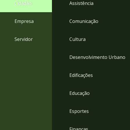
4
Cidadão
Assistência
Acessibilidade
5
Empresa
Comunicação
Servidor
Cultura
Desenvolvimento Urbano
Edificações
Educação
Esportes
Finanças