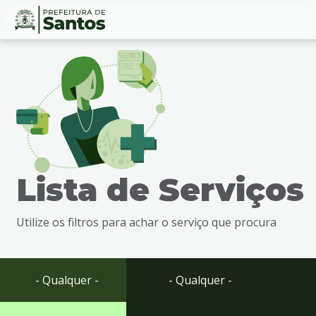
Ir
Conteúdo
para
o
conteúdo
1
Ir
para
o
menu
Lista de Serviços
2
Ir
para
Utilize os filtros para achar o serviço que procura
busca
3
Ir
para
- Qualquer -
- Qualquer -
o
rodapé