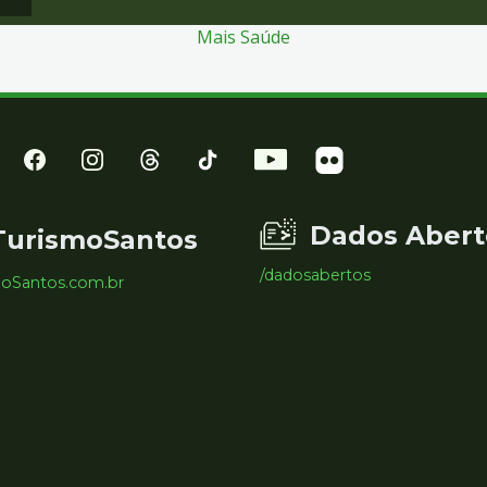
Mais Saúde
Dados Abert
TurismoSantos
/dadosabertos
moSantos.com.br