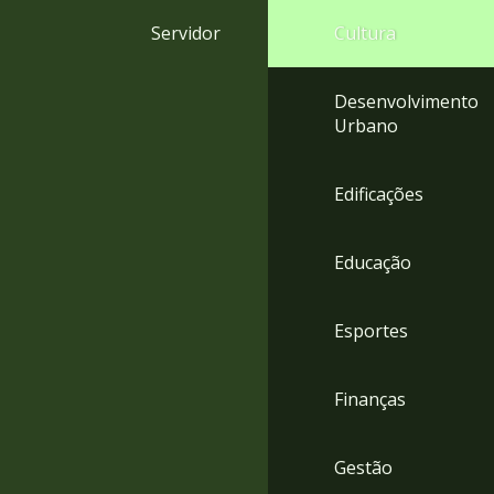
4
Servidor
Cultura
Acessibilidade
5
Desenvolvimento
Urbano
Edificações
Educação
Esportes
Finanças
Gestão