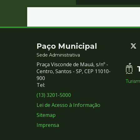
Contato
Paço Municipal
e
Sede Administrativa
Praça Visconde de Mauá, s/nº -
Redes
Centro, Santos - SP, CEP 11010-
900
Turis
Sociais
Tel:
(13) 3201-5000
Lei de Acesso à Informação
Sitemap
Imprensa