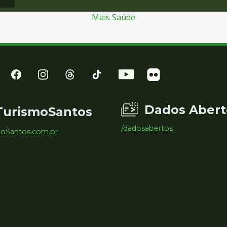
Mais Saúde
Dados Abert
TurismoSantos
/dadosabertos
moSantos.com.br