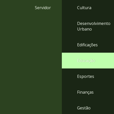
4
Servidor
Cultura
Acessibilidade
5
Desenvolvimento
Urbano
Edificações
Educação
Esportes
Finanças
Gestão