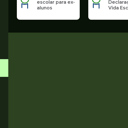
escolar para ex-
Declara
alunos
Vida Esc