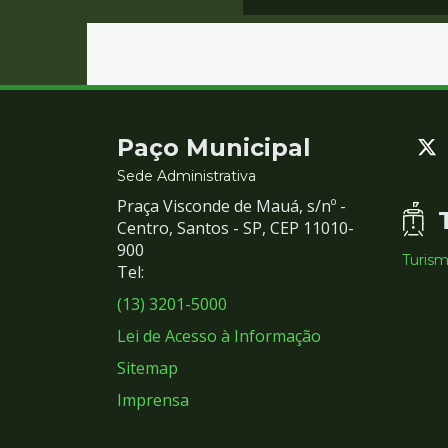
Contato
Paço Municipal
e
Sede Administrativa
Praça Visconde de Mauá, s/nº -
Redes
Centro, Santos - SP, CEP 11010-
900
Turis
Sociais
Tel:
(13) 3201-5000
Lei de Acesso à Informação
Sitemap
Imprensa