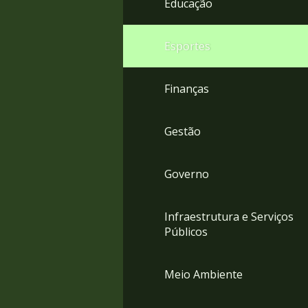
Educação
4
Acessibilidade
5
Esportes
Finanças
Gestão
Governo
Infraestrutura e Serviços
Públicos
Meio Ambiente