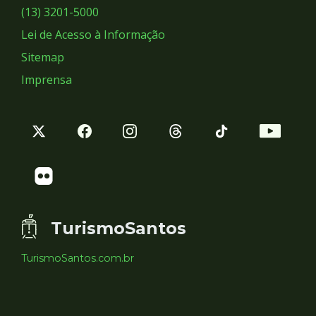
Sociais
(13) 3201-5000
Lei de Acesso à Informação
Sitemap
Imprensa
TurismoSantos
TurismoSantos.com.br