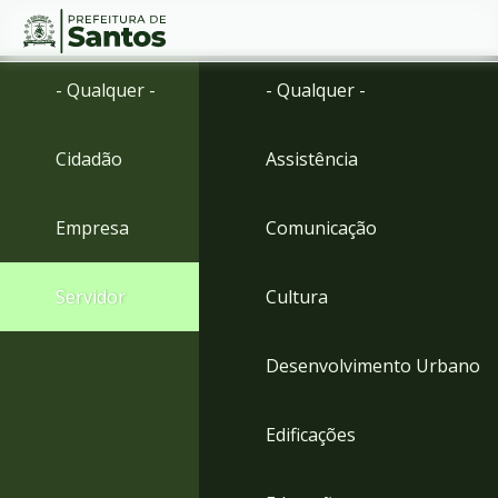
Ir
Conteúdo
- Qualquer -
- Qualquer -
para
o
conteúdo
Cidadão
Assistência
1
Ir
para
Empresa
Comunicação
o
menu
2
Servidor
Cultura
Ir
para
busca
Desenvolvimento Urbano
3
Ir
para
Edificações
o
rodapé