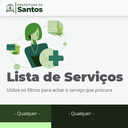
Ir
Conteúdo
para
o
conteúdo
1
Ir
para
o
menu
Lista de Serviços
2
Ir
para
Utilize os filtros para achar o serviço que procura
busca
3
Ir
para
- Qualquer -
- Qualquer -
o
rodapé