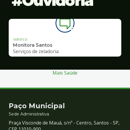
Ouvidoria
SERVICO
Monitora Santos
Serviços de zeladoria
Mais Saúde
Contato
Paço Municipal
e
Sede Administrativa
Praça Visconde de Mauá, s/nº - Centro, Santos - SP,
CEP 11010-900