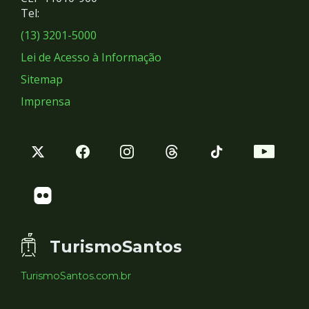
Redes
Tel:
Sociais
(13) 3201-5000
Lei de Acesso à Informação
Sitemap
Imprensa
TurismoSantos
TurismoSantos.com.br