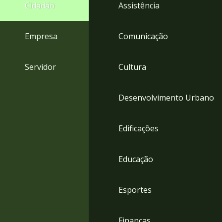
4
Cidadão
Assistência
Acessibilidade
5
Empresa
Comunicação
Servidor
Cultura
Desenvolvimento Urbano
Edificações
Educação
Esportes
Finanças