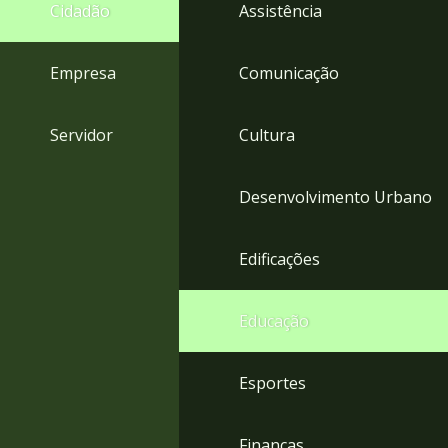
4
Cidadão
Assistência
Acessibilidade
5
Empresa
Comunicação
Servidor
Cultura
Desenvolvimento Urbano
Edificações
Educação
Esportes
Finanças