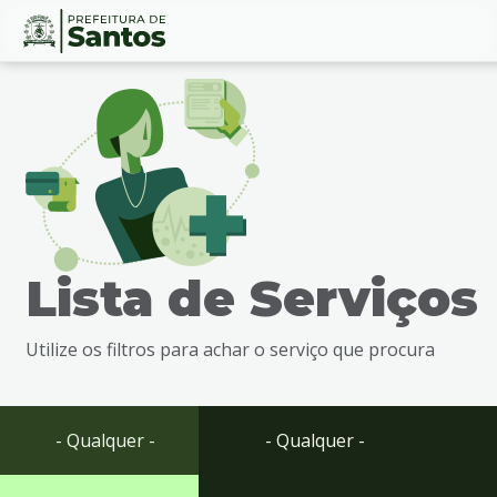
Ir
Conteúdo
para
o
conteúdo
1
Ir
para
o
menu
Lista de Serviços
2
Ir
para
Utilize os filtros para achar o serviço que procura
busca
3
Ir
para
- Qualquer -
- Qualquer -
o
rodapé