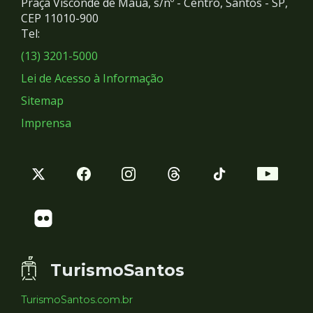
Praça Visconde de Mauá, s/nº - Centro, Santos - SP,
Redes
CEP 11010-900
Tel:
Sociais
(13) 3201-5000
Lei de Acesso à Informação
Sitemap
Imprensa
TurismoSantos
TurismoSantos.com.br