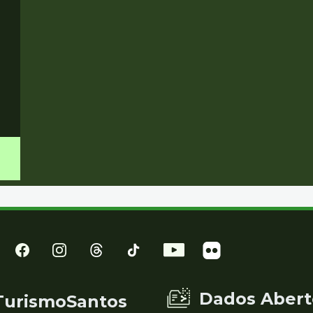
Dados Abert
TurismoSantos