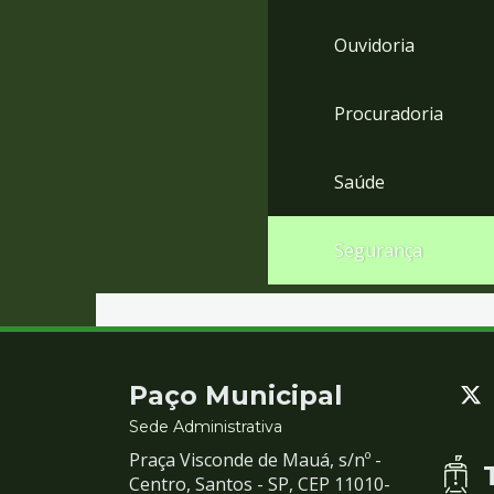
Ouvidoria
Procuradoria
Saúde
Segurança
Contato
Paço Municipal
e
Sede Administrativa
Praça Visconde de Mauá, s/nº -
Redes
Centro, Santos - SP, CEP 11010-