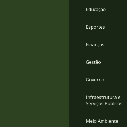
4
Educação
Acessibilidade
5
Esportes
Finanças
Gestão
Governo
Infraestrutura e
Serviços Públicos
Meio Ambiente