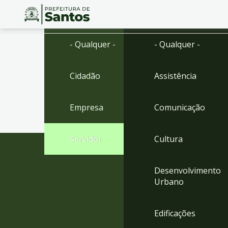
Ir
Conteúdo
- Qualquer -
- Qualquer -
para
o
conteúdo
Cidadão
Assistência
1
Ir
para
Empresa
Comunicação
o
menu
2
Servidor
Cultura
Ir
para
busca
Desenvolvimento
3
Urbano
Ir
para
o
Edificações
rodapé