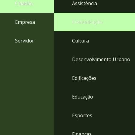
4
Cidadão
Assistência
Acessibilidade
5
Empresa
Comunicação
Servidor
Cultura
Desenvolvimento Urbano
Edificações
Educação
Esportes
Finanças