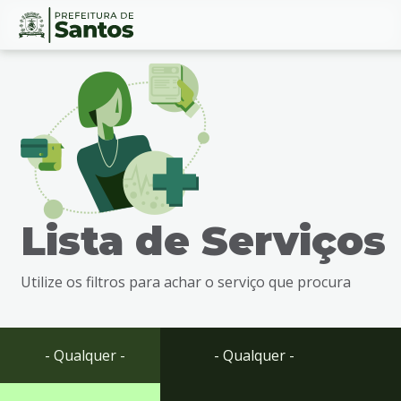
Ir
Conteúdo
para
o
conteúdo
1
Ir
para
o
menu
Lista de Serviços
2
Ir
para
Utilize os filtros para achar o serviço que procura
busca
3
Ir
para
- Qualquer -
- Qualquer -
o
rodapé