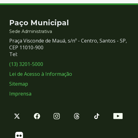
Contato
Paço Municipal
e
Sede Administrativa
Praça Visconde de Mauá, s/nº - Centro, Santos - SP,
Redes
CEP 11010-900
Tel:
Sociais
(13) 3201-5000
Lei de Acesso à Informação
Sitemap
Imprensa