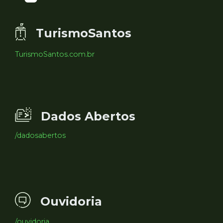
TurismoSantos
TurismoSantos.com.br
Dados Abertos
/dadosabertos
Ouvidoria
/ouvidoria