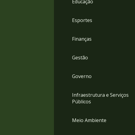
Educação
4
Acessibilidade
5
Esportes
Finanças
Gestão
Governo
Infraestrutura e Serviços
Públicos
Meio Ambiente