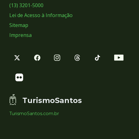
Sociais
(13) 3201-5000
Lei de Acesso à Informação
Sitemap
Imprensa
TurismoSantos
TurismoSantos.com.br