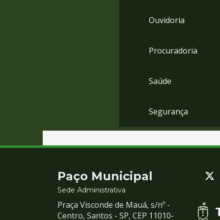
Ouvidoria
Procuradoria
Saúde
Segurança
Contato
Paço Municipal
e
Sede Administrativa
Praça Visconde de Mauá, s/nº -
Redes
Centro, Santos - SP, CEP 11010-