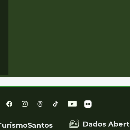
Dados Abert
TurismoSantos