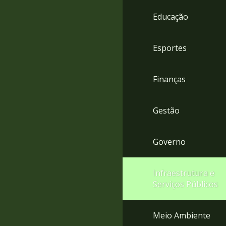
4
Educação
Acessibilidade
5
Esportes
Finanças
Gestão
Governo
Infraestrutura e
Serviços Públicos
Meio Ambiente