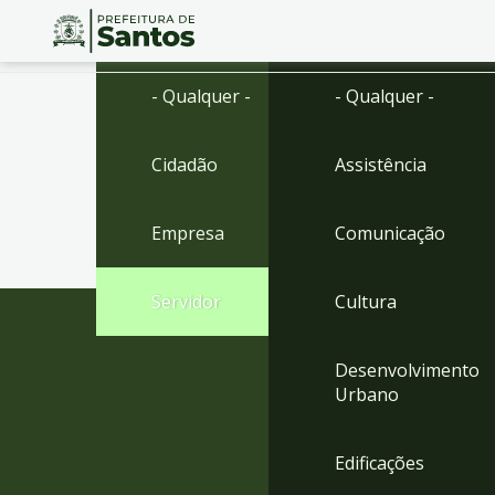
Ir
Conteúdo
- Qualquer -
- Qualquer -
para
o
conteúdo
Cidadão
Assistência
1
Ir
para
Empresa
Comunicação
o
menu
2
Servidor
Cultura
Ir
para
busca
Desenvolvimento
3
Urbano
Ir
para
o
Edificações
rodapé