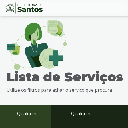
Ir
Conteúdo
para
o
conteúdo
1
Ir
para
o
menu
Lista de Serviços
2
Ir
para
Utilize os filtros para achar o serviço que procura
busca
3
Ir
para
- Qualquer -
- Qualquer -
o
rodapé