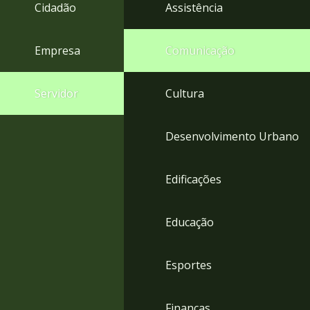
4
Cidadão
Assistência
Acessibilidade
5
Empresa
Comunicação
Servidor
Cultura
Desenvolvimento Urbano
Edificações
Educação
Esportes
Finanças