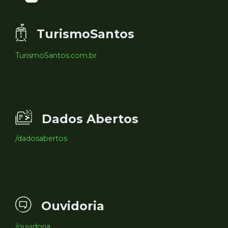
TurismoSantos
TurismoSantos.com.br
Dados Abertos
/dadosabertos
Ouvidoria
/ouvidoria