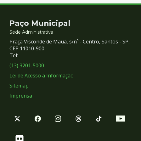
Contato
Paço Municipal
e
Sede Administrativa
Praça Visconde de Mauá, s/nº - Centro, Santos - SP,
Redes
CEP 11010-900
Tel:
Sociais
(13) 3201-5000
Lei de Acesso à Informação
Sitemap
Imprensa