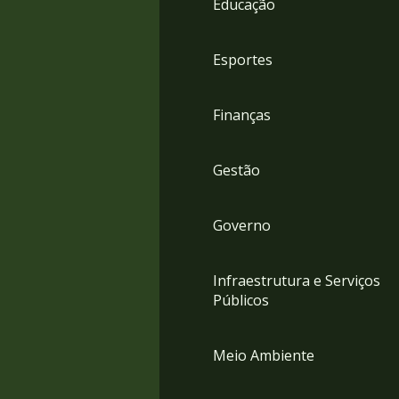
Educação
4
Acessibilidade
5
Esportes
Finanças
Gestão
Governo
Infraestrutura e Serviços
Públicos
Meio Ambiente