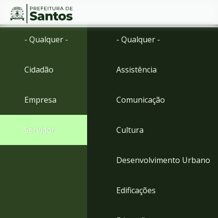
Ir
Conteúdo
- Qualquer -
- Qualquer -
para
o
conteúdo
Cidadão
Assistência
1
Ir
para
Empresa
Comunicação
o
menu
2
Servidor
Cultura
Ir
para
busca
Desenvolvimento Urbano
3
Ir
para
Edificações
o
rodapé