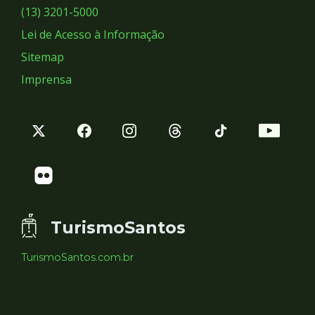
Sociais
(13) 3201-5000
Lei de Acesso à Informação
Sitemap
Imprensa
TurismoSantos
TurismoSantos.com.br