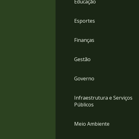
Educação
4
Acessibilidade
5
Esportes
Finanças
Gestão
Governo
Infraestrutura e Serviços
Públicos
Meio Ambiente