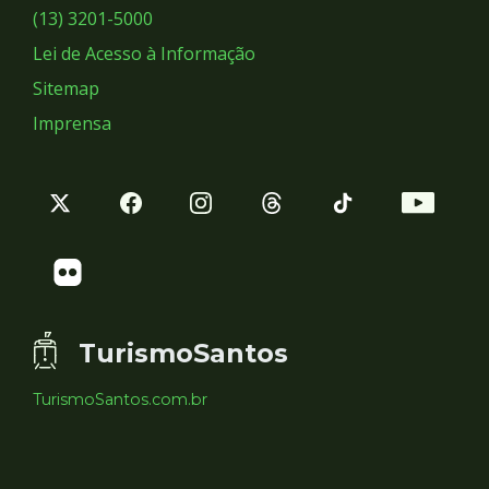
Sociais
(13) 3201-5000
Lei de Acesso à Informação
Sitemap
Imprensa
TurismoSantos
TurismoSantos.com.br