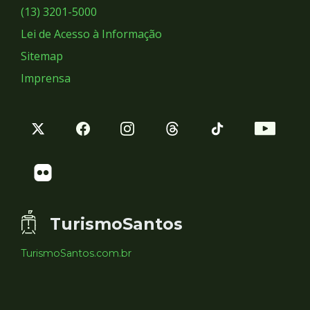
Sociais
(13) 3201-5000
Lei de Acesso à Informação
Sitemap
Imprensa
TurismoSantos
TurismoSantos.com.br