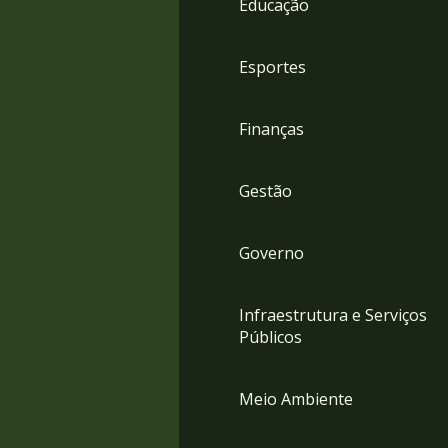
Educação
4
Acessibilidade
5
Esportes
Finanças
Gestão
Governo
Infraestrutura e Serviços
Públicos
Meio Ambiente