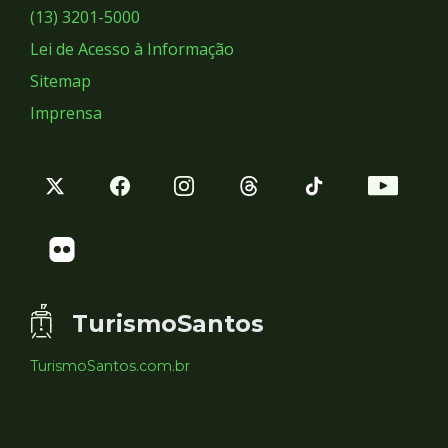
Sociais
(13) 3201-5000
Lei de Acesso à Informação
Sitemap
Imprensa
TurismoSantos
TurismoSantos.com.br