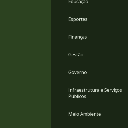
Educação
4
Acessibilidade
5
Esportes
Finanças
Gestão
Governo
Infraestrutura e Serviços
Públicos
Meio Ambiente