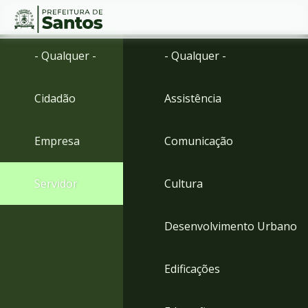
Ir
Conteúdo
- Qualquer -
- Qualquer -
para
o
conteúdo
Cidadão
Assistência
1
Ir
para
Empresa
Comunicação
o
menu
2
Servidor
Cultura
Ir
para
busca
Desenvolvimento Urbano
3
Ir
para
Edificações
o
rodapé