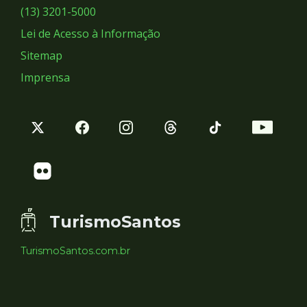
Sociais
(13) 3201-5000
Lei de Acesso à Informação
Sitemap
Imprensa
TurismoSantos
TurismoSantos.com.br