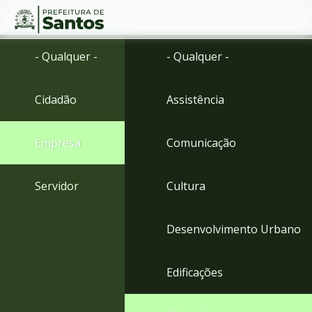
Ir
Conteúdo
- Qualquer -
- Qualquer -
para
o
conteúdo
Cidadão
Assistência
1
Ir
para
Empresa
Comunicação
o
menu
2
Servidor
Cultura
Ir
para
busca
Desenvolvimento Urbano
3
Ir
para
Edificações
o
rodapé