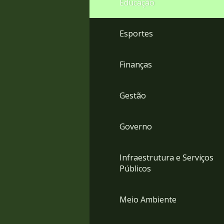
Educação
4
Acessibilidade
5
Esportes
Finanças
Gestão
Governo
Infraestrutura e Serviços
Públicos
Meio Ambiente