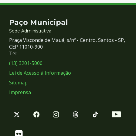
Contato
Paço Municipal
e
Sede Administrativa
Praça Visconde de Mauá, s/nº - Centro, Santos - SP,
Redes
CEP 11010-900
Tel:
Sociais
(13) 3201-5000
Lei de Acesso à Informação
Sitemap
Imprensa