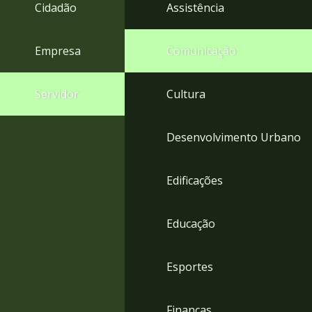
4
Cidadão
Assistência
Acessibilidade
5
Empresa
Comunicação
Servidor
Cultura
Desenvolvimento Urbano
Edificações
Educação
Esportes
Finanças