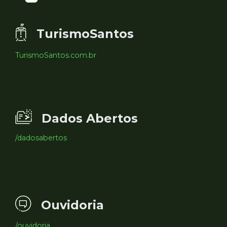
TurismoSantos
TurismoSantos.com.br
Dados Abertos
/dadosabertos
Ouvidoria
/ouvidoria