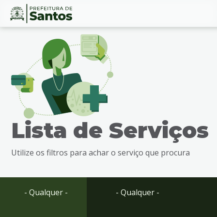
Ir
Conteúdo
para
o
conteúdo
1
Ir
para
o
menu
Lista de Serviços
2
Ir
para
Utilize os filtros para achar o serviço que procura
busca
3
Ir
para
- Qualquer -
- Qualquer -
o
rodapé