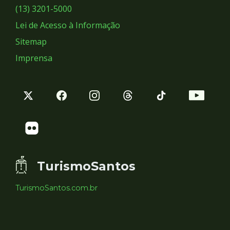
Sociais
(13) 3201-5000
Lei de Acesso à Informação
Sitemap
Imprensa
TurismoSantos
TurismoSantos.com.br