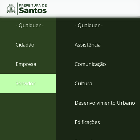
Ir
Conteúdo
- Qualquer -
- Qualquer -
para
o
conteúdo
Cidadão
Assistência
1
Ir
para
Empresa
Comunicação
o
menu
2
Servidor
Cultura
Ir
para
busca
Desenvolvimento Urbano
3
Ir
para
Edificações
o
rodapé