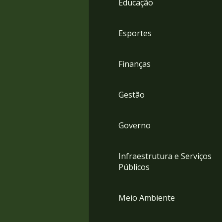
Educação
4
Acessibilidade
5
Esportes
Finanças
Gestão
Governo
Infraestrutura e Serviços
Públicos
Meio Ambiente