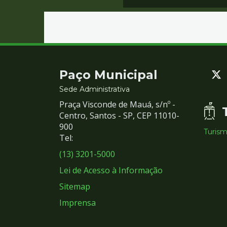
Contato
Paço Municipal
e
Sede Administrativa
Praça Visconde de Mauá, s/nº -
Redes
Centro, Santos - SP, CEP 11010-
900
Turis
Sociais
Tel:
(13) 3201-5000
Lei de Acesso à Informação
Sitemap
Imprensa