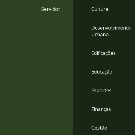
4
Servidor
Cultura
Acessibilidade
5
Desenvolvimento
Urbano
Edificações
Educação
Esportes
Finanças
Gestão