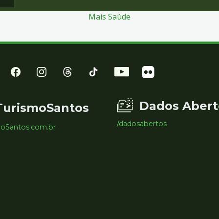
Mais Saúde
Dados Abert
TurismoSantos
/dadosabertos
moSantos.com.br