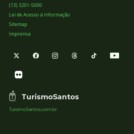
Sociais
(13) 3201-5000
Lei de Acesso à Informação
Sitemap
Imprensa
TurismoSantos
TurismoSantos.com.br