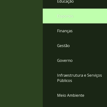
Educação
4
Acessibilidade
5
Esportes
Finanças
Gestão
Governo
Infraestrutura e Serviços
Públicos
Meio Ambiente