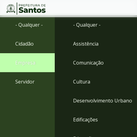
Ir
Conteúdo
- Qualquer -
- Qualquer -
para
o
conteúdo
Cidadão
Assistência
1
Ir
para
Empresa
Comunicação
o
menu
2
Servidor
Cultura
Ir
para
busca
Desenvolvimento Urbano
3
Ir
para
Edificações
o
rodapé