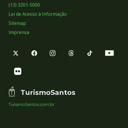
Sociais
(13) 3201-5000
Lei de Acesso à Informação
Sitemap
Imprensa
TurismoSantos
TurismoSantos.com.br