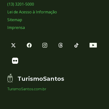
Sociais
(13) 3201-5000
Lei de Acesso à Informação
Sitemap
Imprensa
TurismoSantos
TurismoSantos.com.br