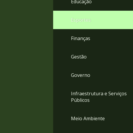
Educação
4
Acessibilidade
5
Esportes
Finanças
Gestão
Governo
Infraestrutura e Serviços
Públicos
Meio Ambiente