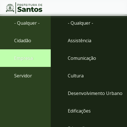
Ir
Conteúdo
- Qualquer -
- Qualquer -
para
o
conteúdo
Cidadão
Assistência
1
Ir
para
Empresa
Comunicação
o
menu
2
Servidor
Cultura
Ir
para
busca
Desenvolvimento Urbano
3
Ir
para
Edificações
o
rodapé