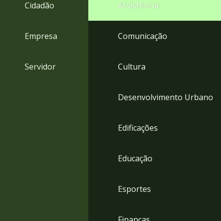
4
Cidadão
Assistência
Acessibilidade
5
Empresa
Comunicação
Servidor
Cultura
Desenvolvimento Urbano
Edificações
Educação
Esportes
Finanças