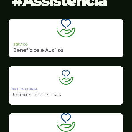
Assistência
SERVICO
Benefícios e Auxílios
Ilustração
da
INSTITUCIONAL
pagina
Unidades assistenciais
de
Assistência