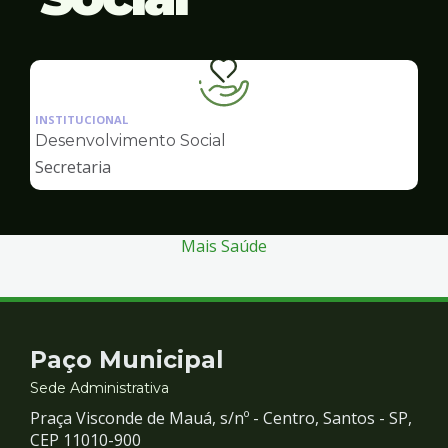
Ilustração
da
INSTITUCIONAL
pagina
Desenvolvimento Social
de
Secretaria
Desenvolvimento
Social
Mais Saúde
Contato
Paço Municipal
e
Sede Administrativa
Praça Visconde de Mauá, s/nº - Centro, Santos - SP,
Redes
CEP 11010-900