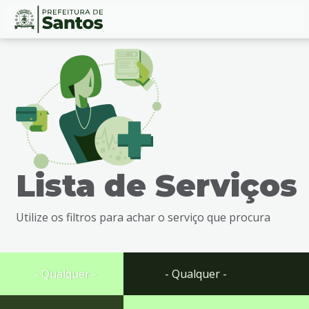
Ir
Conteúdo
para
o
conteúdo
1
Ir
para
o
menu
Lista de Serviços
2
Ir
para
Utilize os filtros para achar o serviço que procura
busca
3
Ir
para
- Qualquer -
- Qualquer -
o
rodapé