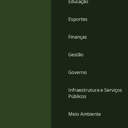
Educação
4
Acessibilidade
5
Esportes
Finanças
Gestão
Governo
Infraestrutura e Serviços
Públicos
Meio Ambiente