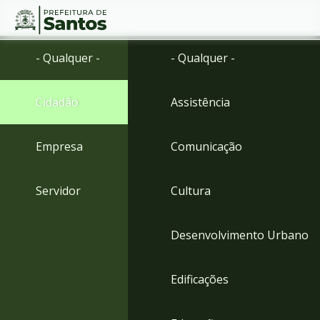
Ir
Conteúdo
- Qualquer -
- Qualquer -
para
o
conteúdo
Cidadão
Assistência
1
Ir
para
Empresa
Comunicação
o
menu
2
Servidor
Cultura
Ir
para
busca
Desenvolvimento Urbano
3
Ir
para
Edificações
o
rodapé