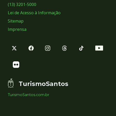
Sociais
(13) 3201-5000
Lei de Acesso à Informação
Sitemap
Imprensa
TurismoSantos
TurismoSantos.com.br