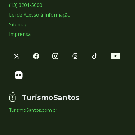
Sociais
(13) 3201-5000
Lei de Acesso à Informação
Sitemap
Imprensa
TurismoSantos
TurismoSantos.com.br