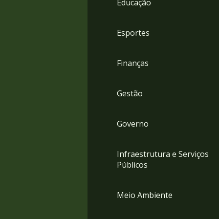
Educação
4
Acessibilidade
5
Esportes
Finanças
Gestão
Governo
Infraestrutura e Serviços
Públicos
Meio Ambiente