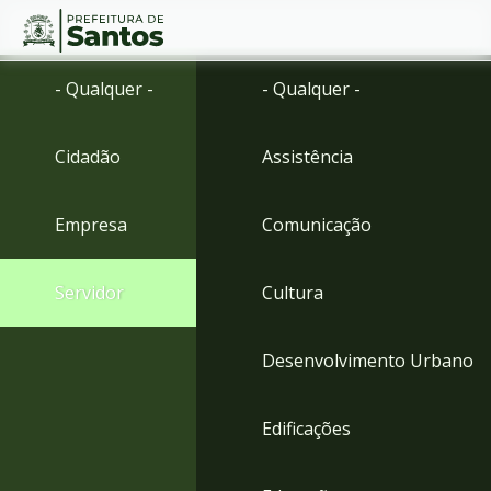
Ir
Conteúdo
- Qualquer -
- Qualquer -
para
o
conteúdo
Cidadão
Assistência
1
Ir
para
Empresa
Comunicação
o
menu
2
Servidor
Cultura
Ir
para
busca
Desenvolvimento Urbano
3
Ir
para
Edificações
o
rodapé