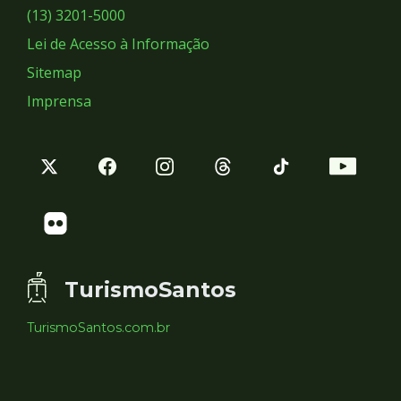
Sociais
(13) 3201-5000
Lei de Acesso à Informação
Sitemap
Imprensa
TurismoSantos
TurismoSantos.com.br