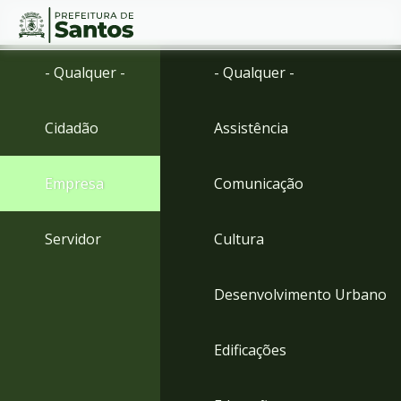
Ir
Conteúdo
- Qualquer -
- Qualquer -
para
o
conteúdo
Cidadão
Assistência
1
Ir
para
Empresa
Comunicação
o
menu
2
Servidor
Cultura
Ir
para
busca
Desenvolvimento Urbano
3
Ir
para
Edificações
o
rodapé