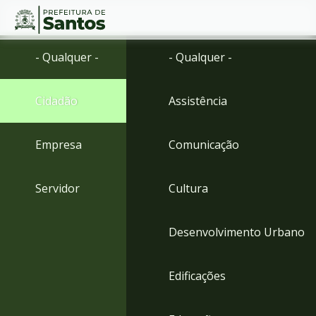
Ir
Conteúdo
- Qualquer -
- Qualquer -
para
o
conteúdo
Cidadão
Assistência
1
Ir
para
Empresa
Comunicação
o
menu
2
Servidor
Cultura
Ir
para
busca
Desenvolvimento Urbano
3
Ir
para
Edificações
o
rodapé