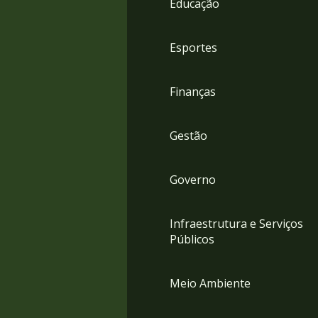
Educação
4
Acessibilidade
5
Esportes
Finanças
Gestão
Governo
Infraestrutura e Serviços
Públicos
Meio Ambiente