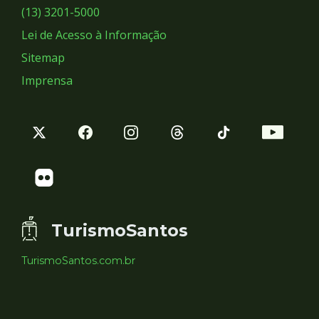
Sociais
(13) 3201-5000
Lei de Acesso à Informação
Sitemap
Imprensa
TurismoSantos
TurismoSantos.com.br