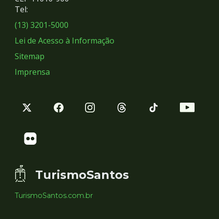
Redes
Tel:
Sociais
(13) 3201-5000
Lei de Acesso à Informação
Sitemap
Imprensa
TurismoSantos
TurismoSantos.com.br