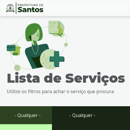
Ir
Conteúdo
para
o
conteúdo
1
Ir
para
o
menu
Lista de Serviços
2
Ir
para
Utilize os filtros para achar o serviço que procura
busca
3
Ir
para
- Qualquer -
- Qualquer -
o
rodapé