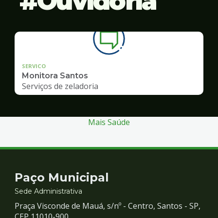
Ouvidoria
SERVICO
Monitora Santos
Serviços de zeladoria
Mais Saúde
Contato
Paço Municipal
e
Sede Administrativa
Praça Visconde de Mauá, s/nº - Centro, Santos - SP,
CEP 11010-900