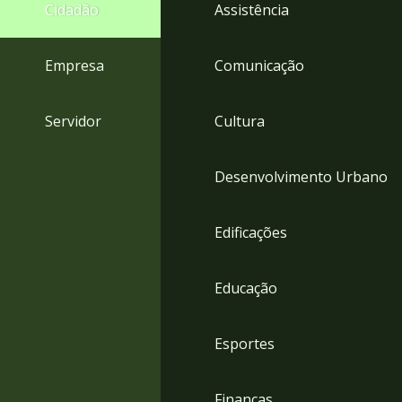
4
Cidadão
Assistência
Acessibilidade
5
Empresa
Comunicação
Servidor
Cultura
Desenvolvimento Urbano
Edificações
Educação
Esportes
Finanças