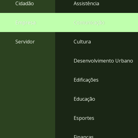
4
Cidadão
Assistência
Acessibilidade
5
Empresa
Comunicação
Servidor
Cultura
Desenvolvimento Urbano
Edificações
Educação
Esportes
Finanças