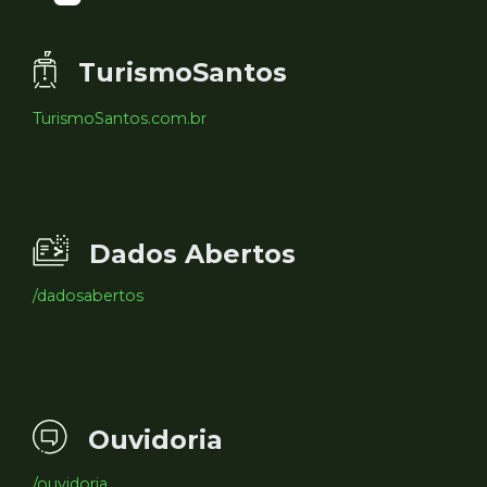
TurismoSantos
TurismoSantos.com.br
Dados Abertos
/dadosabertos
Ouvidoria
/ouvidoria