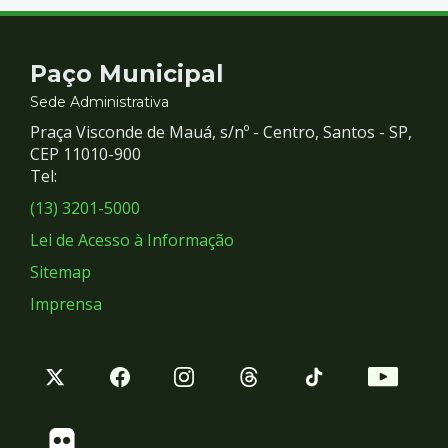
Contato
Paço Municipal
e
Sede Administrativa
Praça Visconde de Mauá, s/nº - Centro, Santos - SP,
Redes
CEP 11010-900
Tel:
Sociais
(13) 3201-5000
Lei de Acesso à Informação
Sitemap
Imprensa