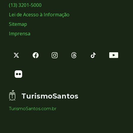
Sociais
(13) 3201-5000
Lei de Acesso à Informação
Sitemap
Imprensa
TurismoSantos
TurismoSantos.com.br