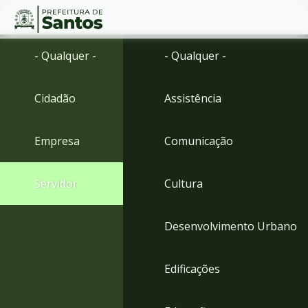
Ir
Conteúdo
- Qualquer -
- Qualquer -
para
o
conteúdo
Cidadão
Assistência
1
Ir
para
Empresa
Comunicação
o
menu
2
Servidor
Cultura
Ir
para
busca
Desenvolvimento Urbano
3
Ir
para
Edificações
o
rodapé