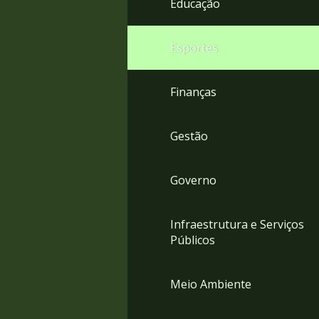
Educação
4
Acessibilidade
5
Esportes
Finanças
Gestão
Governo
Infraestrutura e Serviços
Públicos
Meio Ambiente