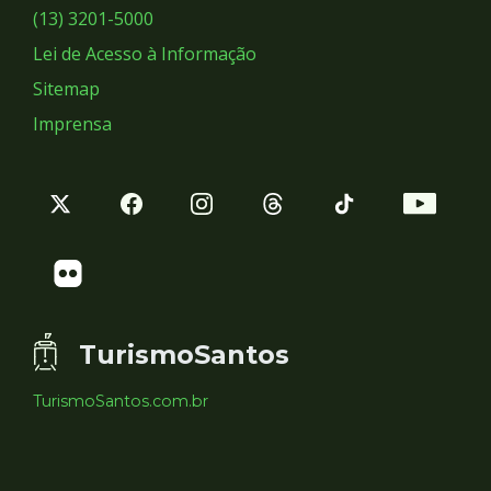
Sociais
(13) 3201-5000
Lei de Acesso à Informação
Sitemap
Imprensa
TurismoSantos
TurismoSantos.com.br