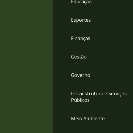
Educação
4
Acessibilidade
5
Esportes
Finanças
Gestão
Governo
Infraestrutura e Serviços
Públicos
Meio Ambiente