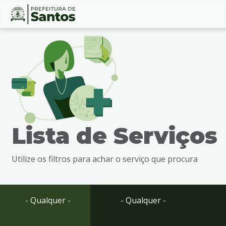
Ir
Conteúdo
para
o
conteúdo
1
Ir
para
o
menu
Lista de Serviços
2
Ir
para
Utilize os filtros para achar o serviço que procura
busca
3
Ir
para
- Qualquer -
- Qualquer -
o
rodapé