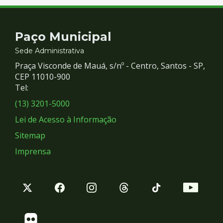
Contato
Paço Municipal
e
Sede Administrativa
Praça Visconde de Mauá, s/nº - Centro, Santos - SP,
Redes
CEP 11010-900
Tel:
Sociais
(13) 3201-5000
Lei de Acesso à Informação
Sitemap
Imprensa