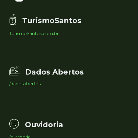
TurismoSantos
TurismoSantos.com.br
Dados Abertos
/dadosabertos
Ouvidoria
/ouvidoria