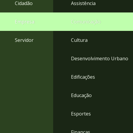
4
Cidadão
Assistência
Acessibilidade
5
Empresa
Comunicação
Servidor
Cultura
Desenvolvimento Urbano
Edificações
Educação
Esportes
Finanças