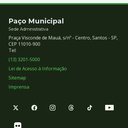
Contato
Paço Municipal
e
Sede Administrativa
Praça Visconde de Mauá, s/nº - Centro, Santos - SP,
Redes
CEP 11010-900
Tel:
Sociais
(13) 3201-5000
Lei de Acesso à Informação
Sitemap
Imprensa