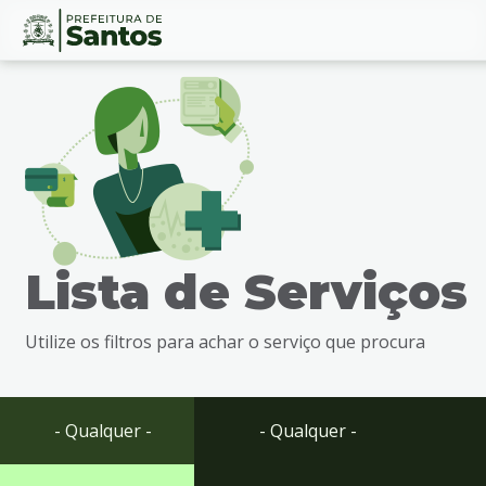
Ir
Conteúdo
para
o
conteúdo
1
Ir
para
o
menu
Lista de Serviços
2
Ir
para
Utilize os filtros para achar o serviço que procura
busca
3
Ir
para
- Qualquer -
- Qualquer -
o
rodapé