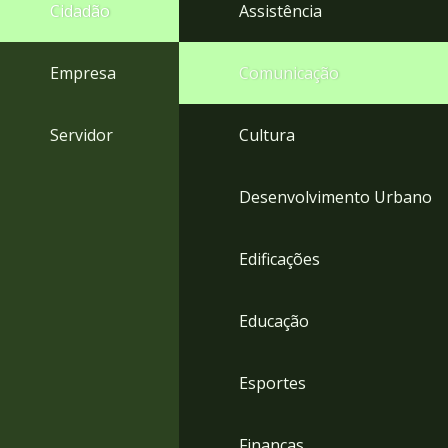
4
Cidadão
Assistência
Acessibilidade
5
Empresa
Comunicação
Servidor
Cultura
Desenvolvimento Urbano
Edificações
Educação
Esportes
Finanças