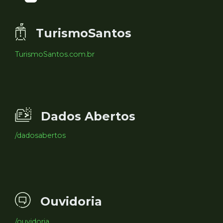
TurismoSantos
TurismoSantos.com.br
Dados Abertos
/dadosabertos
Ouvidoria
/ouvidoria